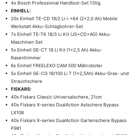
4x Bosch Professional Handtool-Set 13tlg.
EINHELL:
20x Einhell TE-CD 18/2 Li-i +64 (2×2,0 Ah) Mobile
Werkstatt Akku-Schlagbohrer-Set
7x Einhell TE-TK 18/3 Li Kit (JS+CD+AG) Akku-
Maschinen Set
5x Einhell GE-CT 18 Li Kit (1×2,5 Ah) Akku-
Rasentrimmer
6x Einhell FREELEXO CAM 500 Mähroboter
5x Einhell GE-CG 18/100 Li T (1×2,5Ah) Akku-Gras- und
Strauchschere
FISKARS:
40x Fiskars Classic Universalschere, 21cm
40x Fiskars X-series DualAction Astschere Bypass
LX108
40x Fiskars X-series DualAction Gartenschere Bypass
P981