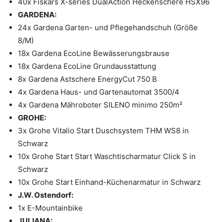
40x Fiskars X-series DualAction Heckenschere HSX96
GARDENA:
24x Gardena Garten- und Pflegehandschuh (Größe
8/M)
18x Gardena EcoLine Bewässerungsbrause
18x Gardena EcoLine Grundausstattung
8x Gardena Astschere EnergyCut 750 B
4x Gardena Haus- und Gartenautomat 3500/4
4x Gardena Mähroboter SILENO minimo 250m²
GROHE:
3x Grohe Vitalio Start Duschsystem THM WS8 in
Schwarz
10x Grohe Start Start Waschtischarmatur Click S in
Schwarz
10x Grohe Start Einhand-Küchenarmatur in Schwarz
J.W. Ostendorf:
1x E-Mountainbike
JULIANA: