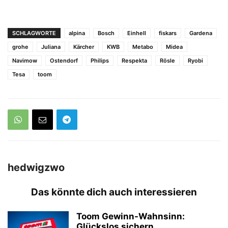
SCHLAGWORTE
alpina
Bosch
Einhell
fiskars
Gardena
grohe
Juliana
Kärcher
KWB
Metabo
Midea
Navimow
Ostendorf
Philips
Respekta
Rösle
Ryobi
Tesa
toom
hedwigzwo
Das könnte dich auch interessieren
Toom Gewinn-Wahnsinn:
Glückslos sichern