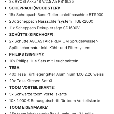
3x RYOBI Akku 18 V/2,5 Ah RB18L25
SCHEPPACH (WOODSTER):
15x Scheppach Band-Tellerschleifmaschine BTS900
20x Scheppach Nassschleifsystem TIGER2000
11x Scheppach Dekupiersäge SD1600V
SCHÜTTE (KIRCHHOFF):
2x Schütte AQUASTAR PREMIUM Sprudelwasser-
Spültischarmatur inkl. Kühl- und Filtersystem
PHILIPS (SIGNIFY):
10x Philips Hue Sets mit Leuchtmitteln
TESA:
40x Tesa Türfliegengitter Aluminium 1,00:2,20 weiss
20x Tesa Kitchen Set XL
TOOM VORTEILSKARTE:
5x Schwarze toom Vorteilskarte
10x 1.000 € Bonusgutschrift für toom Vorteilskarte
TOOM EIGENMARKE:
35x toom Werkzeugkoffer Aluminium 121-teilig