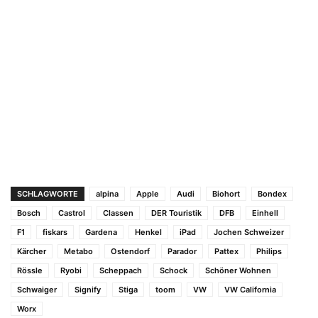
SCHLAGWORTE
alpina
Apple
Audi
Biohort
Bondex
Bosch
Castrol
Classen
DER Touristik
DFB
Einhell
F1
fiskars
Gardena
Henkel
iPad
Jochen Schweizer
Kärcher
Metabo
Ostendorf
Parador
Pattex
Philips
Rössle
Ryobi
Scheppach
Schock
Schöner Wohnen
Schwaiger
Signify
Stiga
toom
VW
VW California
Worx