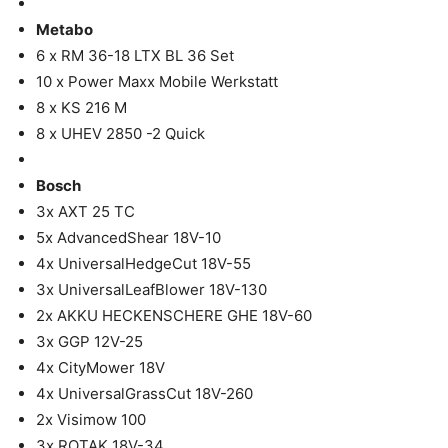
Metabo
6 x RM 36-18 LTX BL 36 Set
10 x Power Maxx Mobile Werkstatt
8 x KS 216 M
8 x UHEV 2850 -2 Quick
Bosch
3x AXT 25 TC
5x AdvancedShear 18V-10
4x UniversalHedgeCut 18V-55
3x UniversalLeafBlower 18V-130
2x AKKU HECKENSCHERE GHE 18V-60
3x GGP 12V-25
4x CityMower 18V
4x UniversalGrassCut 18V-260
2x Visimow 100
3x ROTAK 18V-34