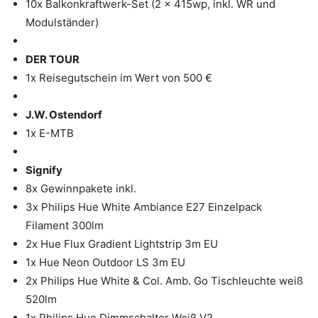
10x Balkonkraftwerk-Set (2 x 415wp, inkl. WR und
Modulständer)
DER TOUR
1x Reisegutschein im Wert von 500 €
J.W. Ostendorf
1x E-MTB
Signify
8x Gewinnpakete inkl.
3x Philips Hue White Ambiance E27 Einzelpack
Filament 300lm
2x Hue Flux Gradient Lightstrip 3m EU
1x Hue Neon Outdoor LS 3m EU
2x Philips Hue White & Col. Amb. Go Tischleuchte weiß
520lm
1x Philips Hue Dimmschalter Weiß V2