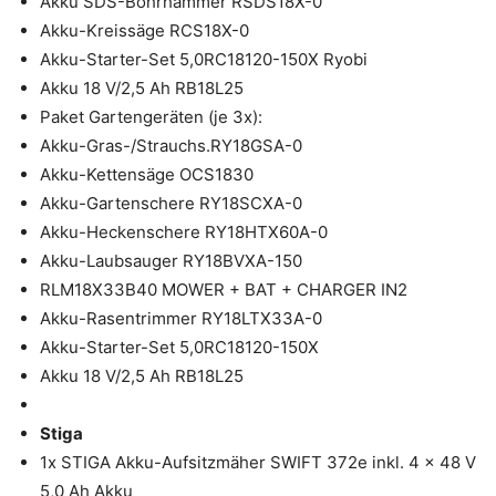
Akku SDS-Bohrhammer RSDS18X-0
Akku-Kreissäge RCS18X-0
Akku-Starter-Set 5,0RC18120-150X Ryobi
Akku 18 V/2,5 Ah RB18L25
Paket Gartengeräten (je 3x):
Akku-Gras-/Strauchs.RY18GSA-0
Akku-Kettensäge OCS1830
Akku-Gartenschere RY18SCXA-0
Akku-Heckenschere RY18HTX60A-0
Akku-Laubsauger RY18BVXA-150
RLM18X33B40 MOWER + BAT + CHARGER IN2
Akku-Rasentrimmer RY18LTX33A-0
Akku-Starter-Set 5,0RC18120-150X
Akku 18 V/2,5 Ah RB18L25
Stiga
1x STIGA Akku-Aufsitzmäher SWIFT 372e inkl. 4 x 48 V
5,0 Ah Akku