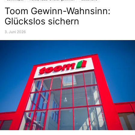
Toom Gewinn-Wahnsinn:
Technik & Elektronik gewinnen
Glückslos sichern
3. Juni 2026