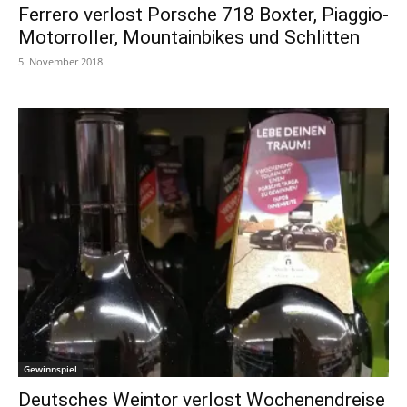
Ferrero verlost Porsche 718 Boxter, Piaggio-
Motorroller, Mountainbikes und Schlitten
5. November 2018
Gewinnspiel
Deutsches Weintor verlost Wochenendreise