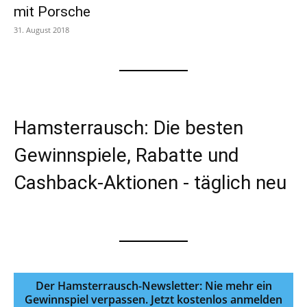
mit Porsche
31. August 2018
Hamsterrausch: Die besten
Gewinnspiele, Rabatte und
Cashback-Aktionen - täglich neu
Der Hamsterrausch-Newsletter: Nie mehr ein
Gewinnspiel verpassen. Jetzt kostenlos anmelden