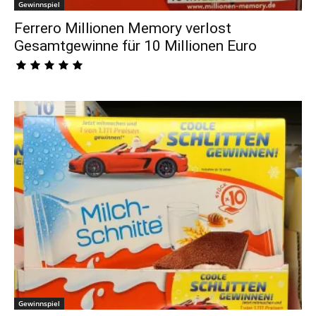
Gewinnspiel
Ferrero Millionen Memory verlost
Gesamtgewinne für 10 Millionen Euro
Gewinnspiel