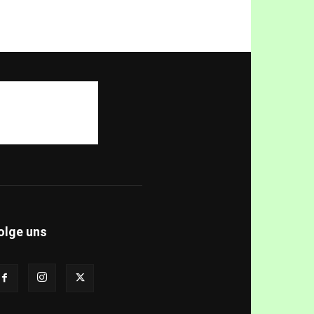
olge uns