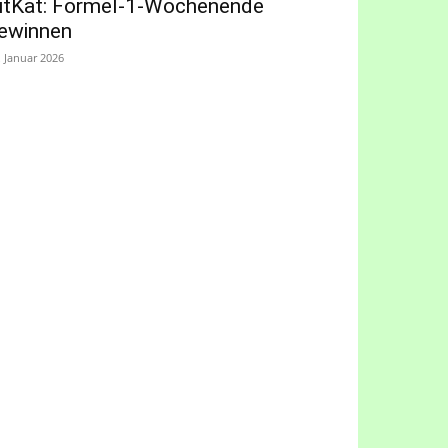
itKat: Formel-1-Wochenende
ewinnen
. Januar 2026