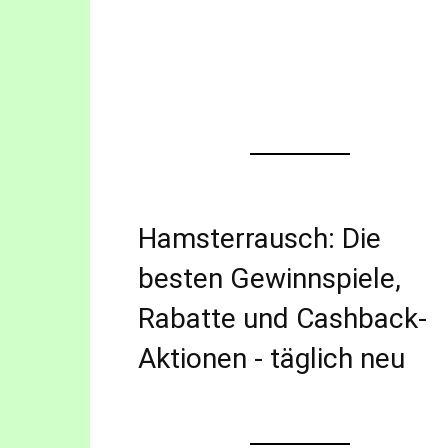
Hamsterrausch: Die
besten Gewinnspiele,
Rabatte und Cashback-
Aktionen - täglich neu