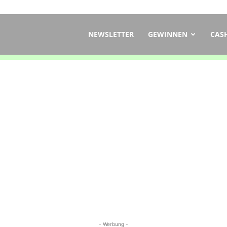
ch
NEWSLETTER
GEWINNEN
CAS
- Werbung -