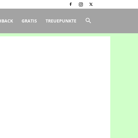
HBACK
GRATIS
TREUEPUNKTE