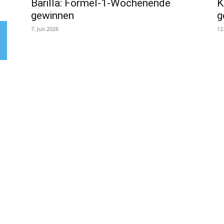
Barilla: Formel-1-Wochenende
K
gewinnen
g
7. Juli 2026
12