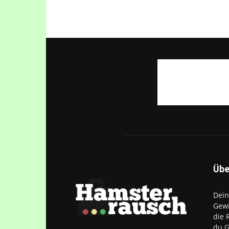
Übe
Dein
Gewi
die 
du G