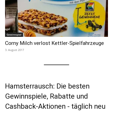
Gewinnspiel
Corny Milch verlost Kettler-Spielfahrzeuge
3. August 2017
Hamsterrausch: Die besten
Gewinnspiele, Rabatte und
Cashback-Aktionen - täglich neu