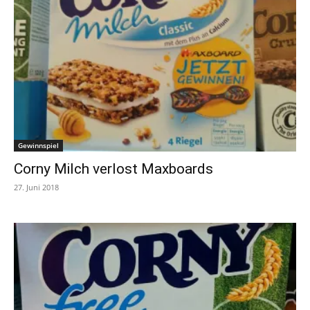
Gewinnspiel
Corny Milch verlost Maxboards
27. Juni 2018