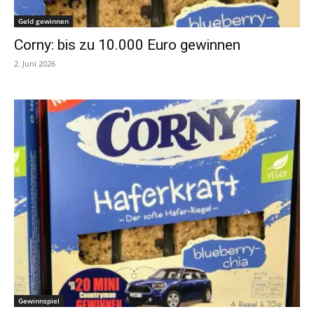
Geld gewinnen
Corny: bis zu 10.000 Euro gewinnen
2. Juni 2026
Gewinnspiel