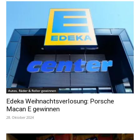
Autos, Räder & Roller gewinnen
Edeka Weihnachtsverlosung: Porsche
Macan E gewinnen
28. Oktober 2024