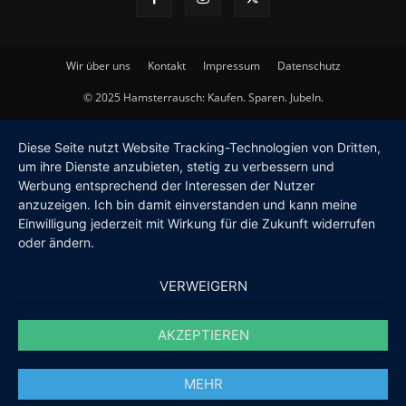
Wir über uns
Kontakt
Impressum
Datenschutz
© 2025 Hamsterrausch: Kaufen. Sparen. Jubeln.
Diese Seite nutzt Website Tracking-Technologien von Dritten,
um ihre Dienste anzubieten, stetig zu verbessern und
Werbung entsprechend der Interessen der Nutzer
anzuzeigen. Ich bin damit einverstanden und kann meine
Einwilligung jederzeit mit Wirkung für die Zukunft widerrufen
oder ändern.
VERWEIGERN
AKZEPTIEREN
MEHR