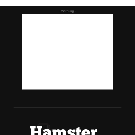
- Werbung -