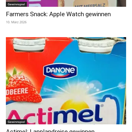
Gewinnspiel
Farmers Snack: Apple Watch gewinnen
10. März 2026
Gewinnspiel
Actimel: Lapplandreise gewinnen