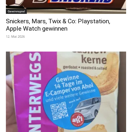
Gewinnspiel
Snickers, Mars, Twix & Co: Playstation,
Apple Watch gewinnen
12. Mai 2026