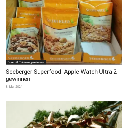
Essen & Trinken gewinnen
Seeberger Superfood: Apple Watch Ultra 2
gewinnen
8. Mai 2024