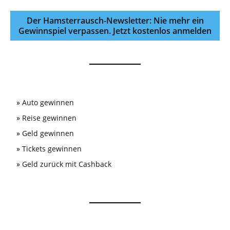
Der Hamsterrausch-Newsletter: Nie mehr ein
Gewinnspiel verpassen. Jetzt kostenlos anmelden
»
Auto gewinnen
»
Reise gewinnen
»
Geld gewinnen
»
Tickets gewinnen
»
Geld zurück mit Cashback