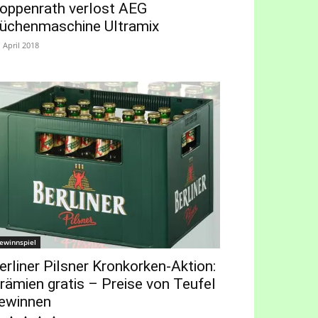
oppenrath verlost AEG
üchenmaschine Ultramix
. April 2018
ewinnspiel
erliner Pilsner Kronkorken-Aktion:
rämien gratis – Preise von Teufel
ewinnen