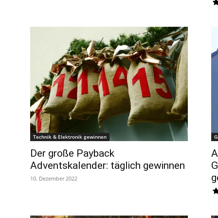
Technik & Elektronik gewinnen
G
Der große Payback
A
Adventskalender: täglich gewinnen
G
g
10. Dezember 2022