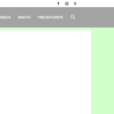
HBACK
GRATIS
TREUEPUNKTE