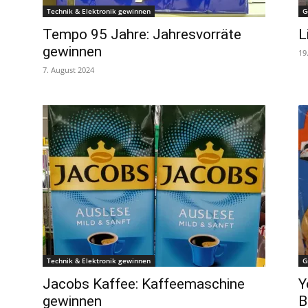
Technik & Elektronik gewinnen
G
Tempo 95 Jahre: Jahresvorräte
L
gewinnen
19
7. August 2024
Technik & Elektronik gewinnen
G
Jacobs Kaffee: Kaffeemaschine
Y
gewinnen
B