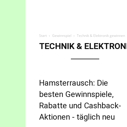
Start
Gewinnspiel
Technik & Elektronik gewinnen
TECHNIK & ELEKTRON
Hamsterrausch: Die
besten Gewinnspiele,
Rabatte und Cashback-
Aktionen - täglich neu