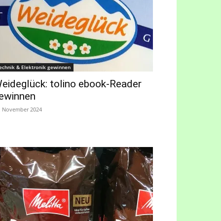
echnik & Elektronik gewinnen
eideglück: tolino ebook-Reader
ewinnen
. November 2024