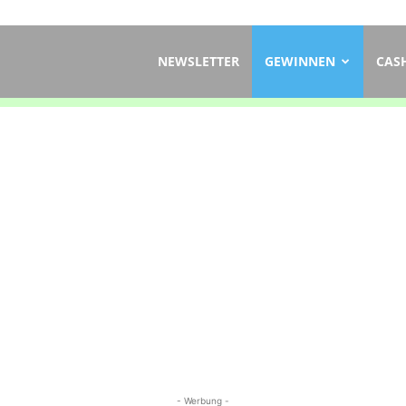
ch
NEWSLETTER
GEWINNEN
CAS
- Werbung -