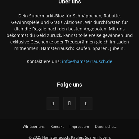
Über uns
Dein Supermarkt-Blog für Schnäppchen, Rabatte,
Gewinnspiele und Gratis-Aktionen. Wir durchforsten für
dich die Regale nach den besten Angeboten. Mit uns
bekommst du Geld zurück, kannst tolle Preise gewinnen und
exklusive Geschenke oder Treueprämien gleich im Laden
mitnehmen. Hamsterrausch: Kaufen. Sparen. Jubeln.
Kontaktiere uns:
info@hamsterrausch.de
Folge uns
Wir über uns
Kontakt
Impressum
Datenschutz
© 2025 Hamsterrausch: Kaufen. Sparen. Jubeln.