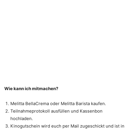
Wie kann ich mitmachen?
Melitta BellaCrema oder Melitta Barista kaufen.
Teilnahmeprotokoll ausfüllen und Kassenbon
hochladen.
Kinogutschein wird euch per Mail zugeschickt und ist in