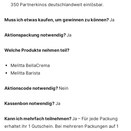
350 Partnerkinos deutschlandweit einlösbar.
Muss ich etwas kaufen, um gewinnen zu können?
Ja
Aktionspackung notwendig?
Ja
Welche Produkte nehmen teil?
Melitta BellaCrema
Melitta Barista
Aktionscode notwendig?
Nein
Kassenbon notwendig?
Ja
Kann ich mehrfach teilnehmen?
Ja – Für jede Packung
erhaltet ihr 1 Gutschein. Bei mehreren Packungen auf 1