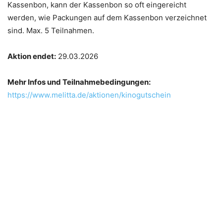
Kassenbon, kann der Kassenbon so oft eingereicht
werden, wie Packungen auf dem Kassenbon verzeichnet
sind. Max. 5 Teilnahmen.
Aktion endet:
29.03.2026
Mehr Infos und Teilnahmebedingungen:
https://www.melitta.de/aktionen/kinogutschein