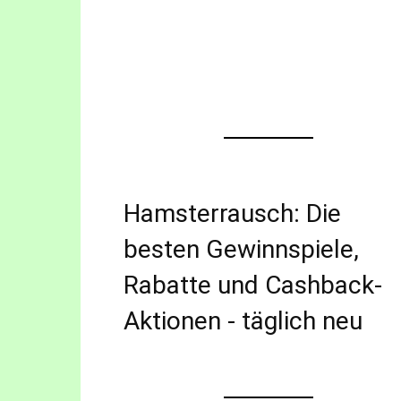
Hamsterrausch: Die
besten Gewinnspiele,
Rabatte und Cashback-
Aktionen - täglich neu