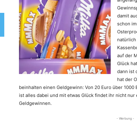
Gewinnsp
damit au
schon im
Osterpro
natürlic
Kassenbo
auf der 
Glück hat
dann ist
hat der O
beinhalten einen Geldgewinn: Von 20 Euro über 1000 E
ist alles dabei und mit etwas Glück findet ihr nicht nu
Geldgewinnen.
- Werbung -