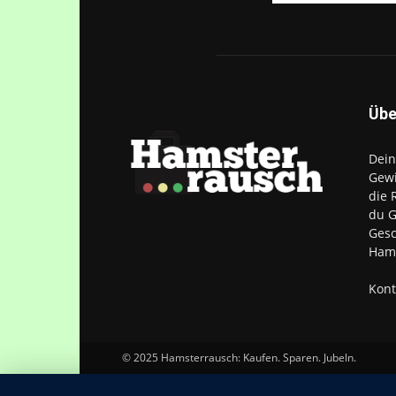
Übe
Dein
Gewi
die 
du G
Gesc
Hams
Kont
© 2025 Hamsterrausch: Kaufen. Sparen. Jubeln.