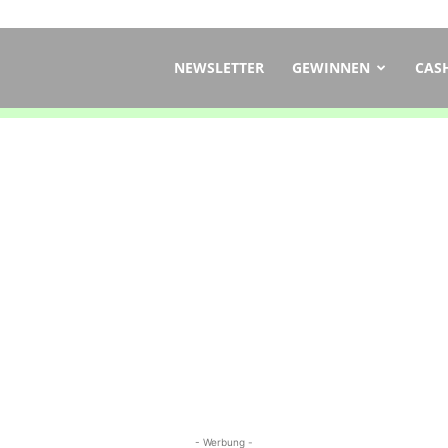
ch
NEWSLETTER
GEWINNEN
CAS
- Werbung -