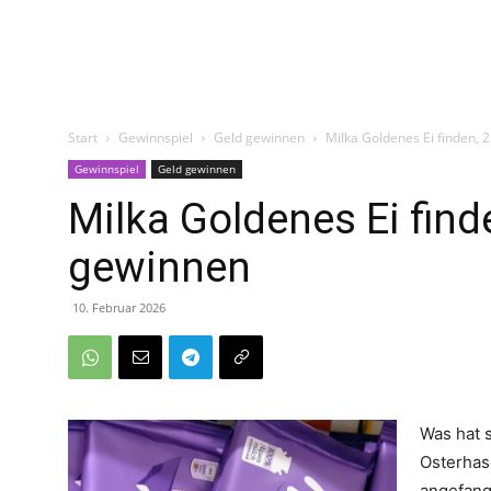
Start
Gewinnspiel
Geld gewinnen
Milka Goldenes Ei finden, 
Gewinnspiel
Geld gewinnen
Milka Goldenes Ei find
gewinnen
10. Februar 2026
Was hat s
Osterhas
angefang