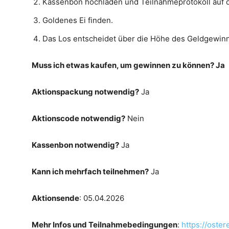
Kassenbon hochladen und Teilnahmeprotokoll auf d
Goldenes Ei finden.
Das Los entscheidet über die Höhe des Geldgewinn
Muss ich etwas kaufen, um gewinnen zu können? Ja
Aktionspackung notwendig?
Ja
Aktionscode notwendig?
Nein
Kassenbon notwendig?
Ja
Kann ich mehrfach teilnehmen?
Ja
Aktionsende
: 05.04.2026
Mehr Infos und Teilnahmebedingungen
:
https://oster