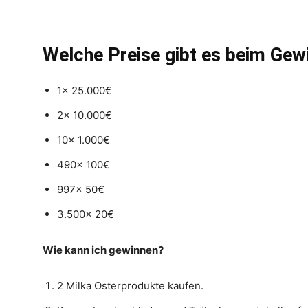
Welche Preise gibt es beim Gewi
1x 25.000€
2x 10.000€
10x 1.000€
490x 100€
997x 50€
3.500x 20€
Wie kann ich gewinnen?
2 Milka Osterprodukte kaufen.