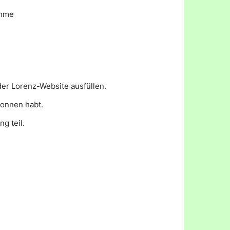
umme
er Lorenz-Website ausfüllen.
onnen habt.
g teil.