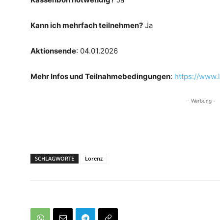
Kann ich mehrfach teilnehmen?
Ja
Aktionsende
: 04.01.2026
Mehr Infos und Teilnahmebedingungen
:
https://www.
- Werbung -
SCHLAGWORTE
Lorenz