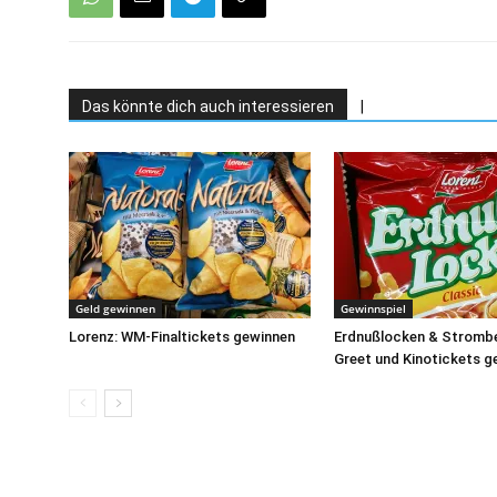
Das könnte dich auch interessieren
|
Geld gewinnen
Gewinnspiel
Lorenz: WM-Finaltickets gewinnen
Erdnußlocken & Strombe
Greet und Kinotickets g