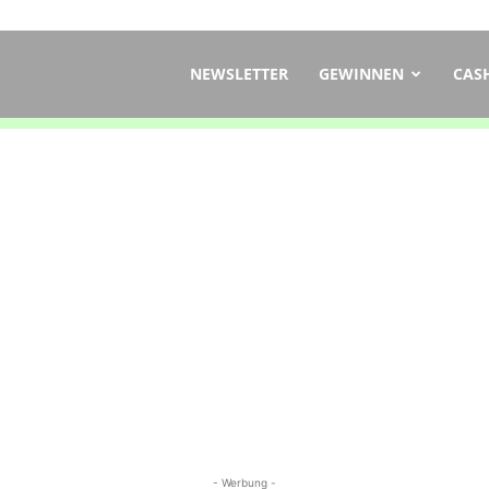
ch
NEWSLETTER
GEWINNEN
CAS
- Werbung -