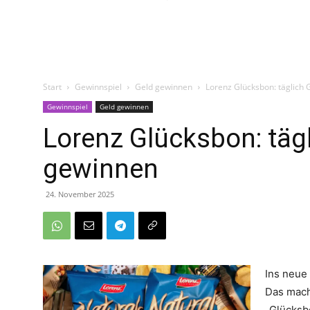
Start
Gewinnspiel
Geld gewinnen
Lorenz Glücksbon: täglich
Gewinnspiel
Geld gewinnen
Lorenz Glücksbon: täg
gewinnen
24. November 2025
Ins neue
Das mach
„Glücksb