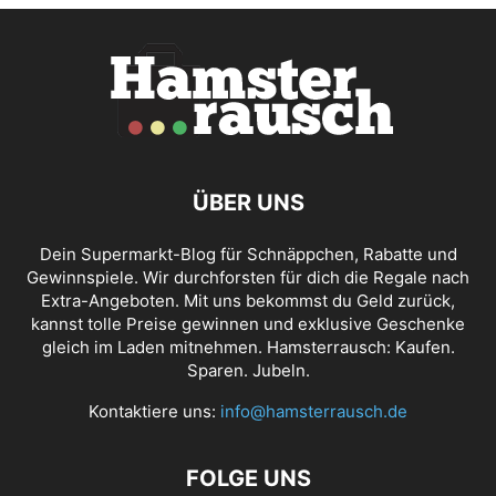
ÜBER UNS
Dein Supermarkt-Blog für Schnäppchen, Rabatte und
Gewinnspiele. Wir durchforsten für dich die Regale nach
Extra-Angeboten. Mit uns bekommst du Geld zurück,
kannst tolle Preise gewinnen und exklusive Geschenke
gleich im Laden mitnehmen. Hamsterrausch: Kaufen.
Sparen. Jubeln.
Kontaktiere uns:
info@hamsterrausch.de
FOLGE UNS