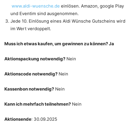
www.aldi-wuensche.de
einlösen. Amazon, google Play
und Eventim sind ausgenommen.
Jede 10. Einlösung eines Aldi Wünsche Gutscheins wird
im Wert verdoppelt.
Muss ich etwas kaufen, um gewinnen zu können? Ja
Aktionspackung notwendig?
Nein
Aktionscode notwendig?
Nein
Kassenbon notwendig?
Nein
Kann ich mehrfach teilnehmen?
Nein
Aktionsende
: 30.09.2025