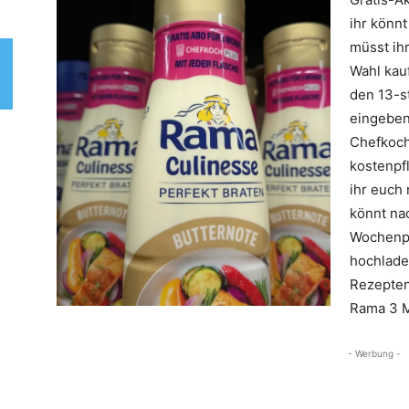
ihr könnt
müsst ih
Wahl kauf
den 13-s
eingeben
Chefkoch
kostenpf
ihr euch
könnt na
Wochenpl
hochlade
Rezepten.
Rama 3 M
- Werbung -