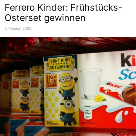
Ferrero Kinder: Frühstücks-
Osterset gewinnen
5. Februar 2025