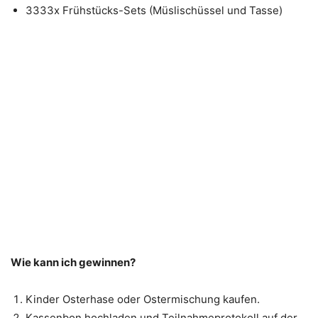
3333x Frühstücks-Sets (Müslischüssel und Tasse)
Wie kann ich gewinnen?
Kinder Osterhase oder Ostermischung kaufen.
Kassenbon hochladen und Teilnahmeprotokoll auf der