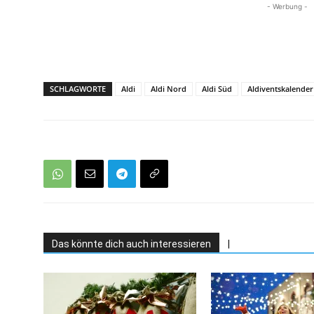
- Werbung -
SCHLAGWORTE
Aldi
Aldi Nord
Aldi Süd
Aldiventskalender
Das könnte dich auch interessieren
|