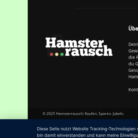
Übe
Dein
Gewi
die 
du G
Gesc
Hams
Kont
© 2025 Hamsterrausch: Kaufen. Sparen. Jubeln.
Diese Seite nutzt Website Tracking-Technologien 
bin damit einverstanden und kann meine Einwilligu