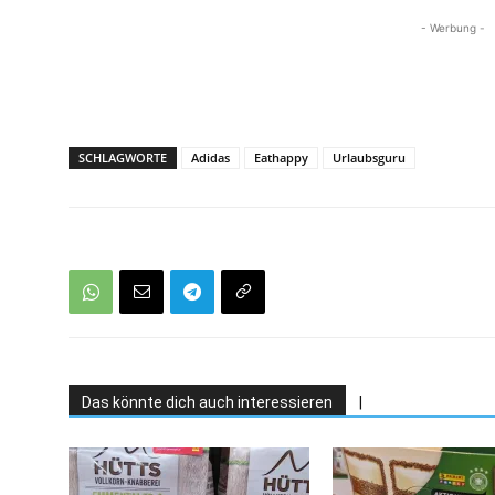
- Werbung -
SCHLAGWORTE
Adidas
Eathappy
Urlaubsguru
Das könnte dich auch interessieren
|