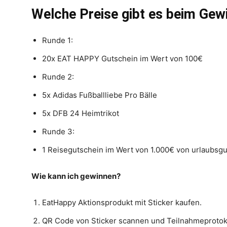
Welche Preise gibt es beim Gew
Runde 1:
20x EAT HAPPY Gutschein im Wert von 100€
Runde 2:
5x Adidas Fußballliebe Pro Bälle
5x DFB 24 Heimtrikot
Runde 3:
1 Reisegutschein im Wert von 1.000€ von urlaubsg
Wie kann ich gewinnen?
EatHappy Aktionsprodukt mit Sticker kaufen.
QR Code von Sticker scannen und Teilnahmeprotoko