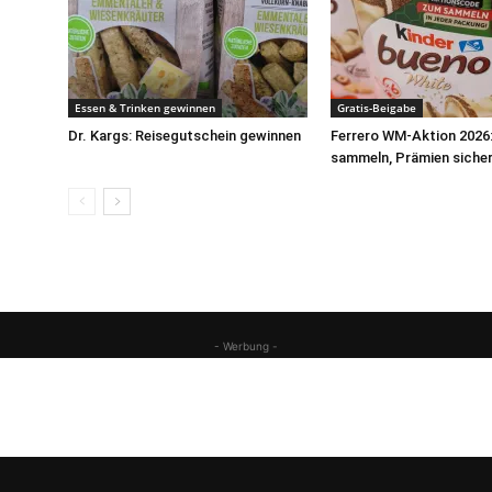
Essen & Trinken gewinnen
Gratis-Beigabe
Dr. Kargs: Reisegutschein gewinnen
Ferrero WM-Aktion 2026:
sammeln, Prämien siche
- Werbung -