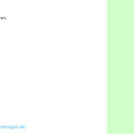
ren.
eathappy.de/