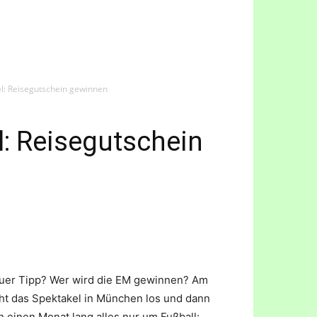
l: Reisegutschein gewinnen
: Reisegutschein
euer Tipp? Wer wird die EM gewinnen? Am
eht das Spektakel in München los und dann
h einen Monat lang alles nur um Fußball: