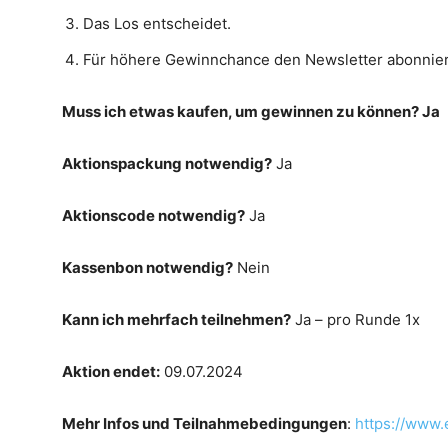
Das Los entscheidet.
Für höhere Gewinnchance den Newsletter abonnie
Muss ich etwas kaufen, um gewinnen zu können? Ja
Aktionspackung notwendig?
Ja
Aktionscode notwendig?
Ja
Kassenbon notwendig?
Nein
Kann ich mehrfach teilnehmen?
Ja – pro Runde 1x
Aktion endet:
09.07.2024
Mehr Infos und Teilnahmebedingungen
:
https://www.