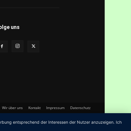
olge uns
Wir über uns
Kontakt
Impressum
Datenschutz
Werbung entsprechend der Interessen der Nutzer anzuzeigen. Ich