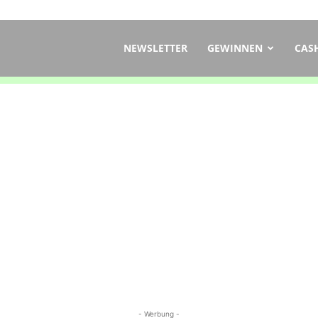
ch
NEWSLETTER
GEWINNEN
CAS
- Werbung -