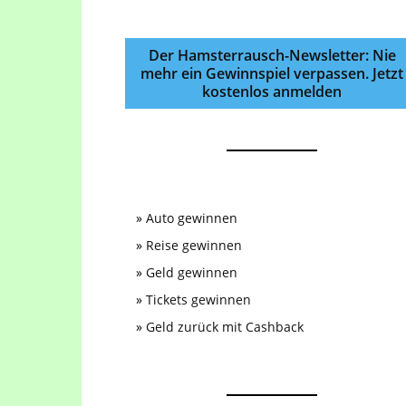
Der Hamsterrausch-Newsletter: Nie
mehr ein Gewinnspiel verpassen. Jetzt
kostenlos anmelden
»
Auto gewinnen
»
Reise gewinnen
»
Geld gewinnen
»
Tickets gewinnen
»
Geld zurück mit Cashback