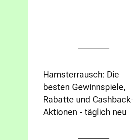
Hamsterrausch: Die
besten Gewinnspiele,
Rabatte und Cashback-
Aktionen - täglich neu