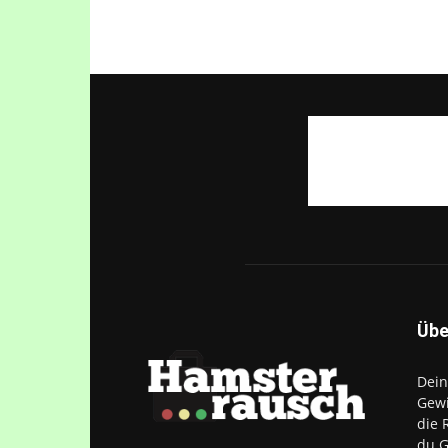
Übe
Dein
Gewi
die 
du G