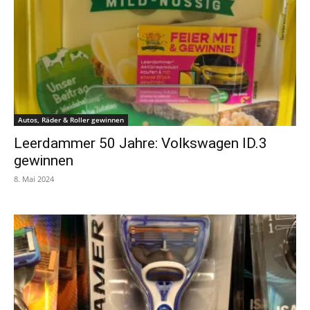
Autos, Räder & Roller gewinnen
Leerdammer 50 Jahre: Volkswagen ID.3
gewinnen
8. Mai 2024