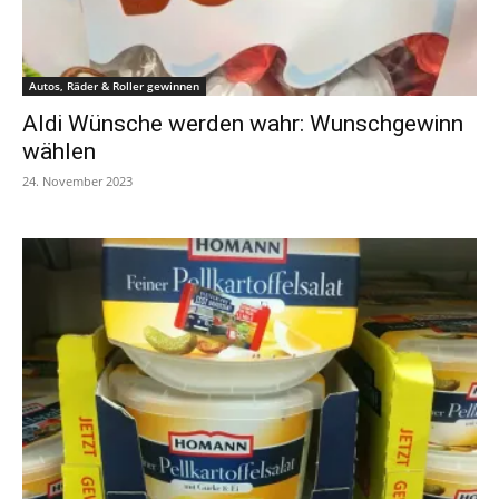
Autos, Räder & Roller gewinnen
Aldi Wünsche werden wahr: Wunschgewinn
wählen
24. November 2023