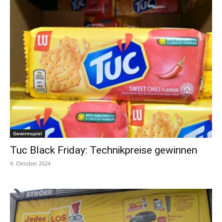
Gewinnspiel
Tuc Black Friday: Technikpreise gewinnen
9. Oktober 2024