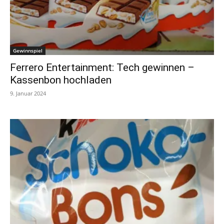
Gewinnspiel
Ferrero Entertainment: Tech gewinnen –
Kassenbon hochladen
9. Januar 2024