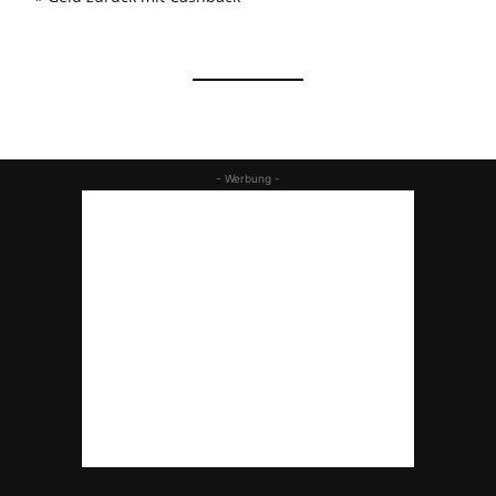
- Werbung -