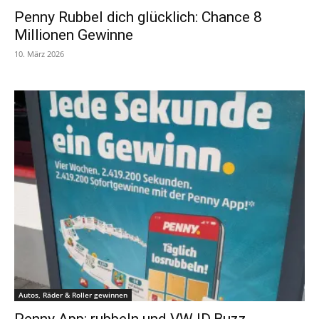
Penny Rubbel dich glücklich: Chance 8
Millionen Gewinne
10. März 2026
Autos, Räder & Roller gewinnen
Penny App: rubbeln und VW ID.Buzz