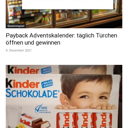
Gewinnspiel
Payback Adventskalender: täglich Türchen
öffnen und gewinnen
4. Dezember 2021