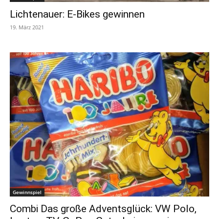
Lichtenauer: E-Bikes gewinnen
19. März 2021
Gewinnspiel
Combi Das große Adventsglück: VW Polo,