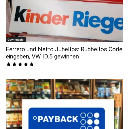
Gewinnspiel
Ferrero und Netto Jubellos: Rubbellos Code
eingeben, VW ID.5 gewinnen