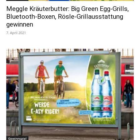
Meggle Kräuterbutter: Big Green Egg-Grills,
Bluetooth-Boxen, Rösle-Grillausstattung
gewinnen
7. April 2021
Gewinnspiel