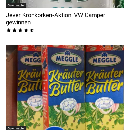
Gewinnspiel
Jever Kronkorken-Aktion: VW Camper
gewinnen
Gewinnspiel