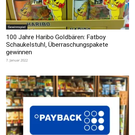
Gewinnspiel
100 Jahre Haribo Goldbären: Fatboy
Schaukelstuhl, Überraschungspakete
gewinnen
7. Januar 2022