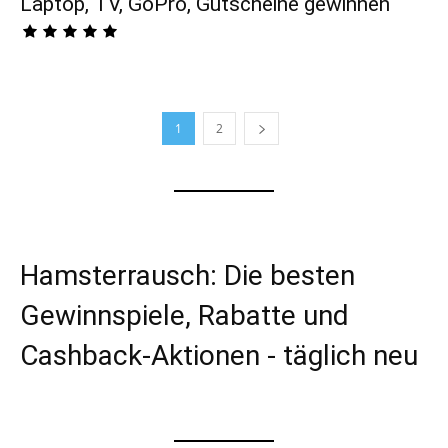
Laptop, TV, GoPro, Gutscheine gewinnen
1
2
Hamsterrausch: Die besten
Gewinnspiele, Rabatte und
Cashback-Aktionen - täglich neu