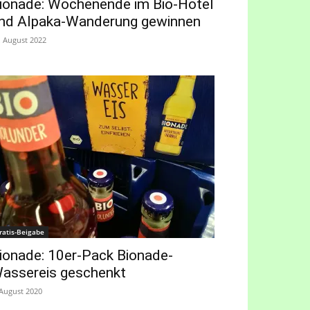
ionade: Wochenende im Bio-Hotel
nd Alpaka-Wanderung gewinnen
. August 2022
ratis-Beigabe
ionade: 10er-Pack Bionade-
assereis geschenkt
 August 2020