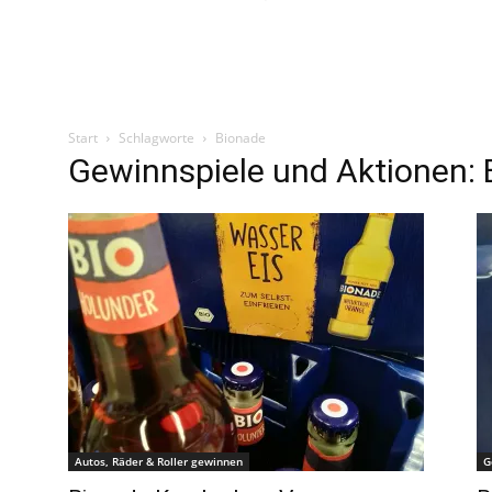
Start
Schlagworte
Bionade
Gewinnspiele und Aktionen:
Autos, Räder & Roller gewinnen
G