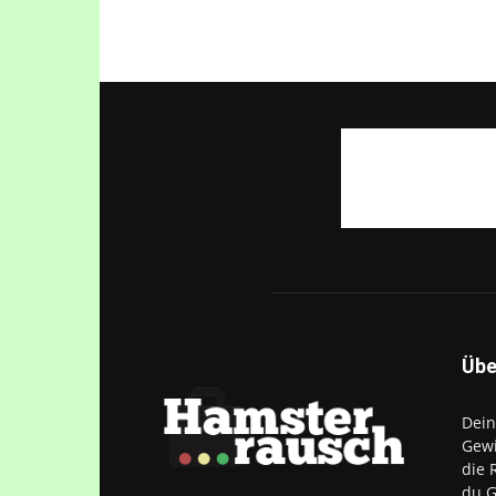
Übe
Dein
Gewi
die 
du G