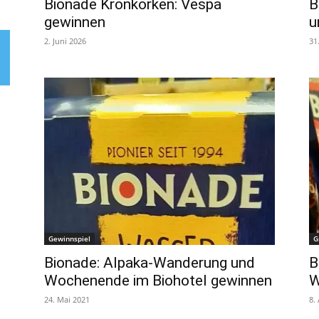
Bionade Kronkorken: Vespa
B
gewinnen
u
2. Juni 2026
31
Gewinnspiel
G
Bionade: Alpaka-Wanderung und
B
Wochenende im Biohotel gewinnen
W
24. Mai 2021
8.