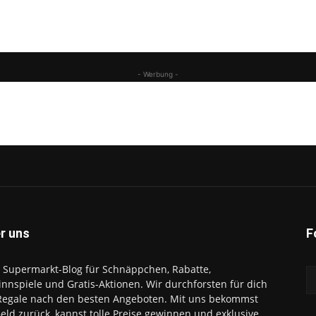
- Werbung -
r uns
F
 Supermarkt-Blog für Schnäppchen, Rabatte,
nnspiele und Gratis-Aktionen. Wir durchforsten für dich
Regale nach den besten Angeboten. Mit uns bekommst
eld zurück, kannst tolle Preise gewinnen und exklusive