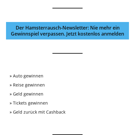
Der Hamsterrausch-Newsletter: Nie mehr ein
Gewinnspiel verpassen. Jetzt kostenlos anmelden
»
Auto gewinnen
»
Reise gewinnen
»
Geld gewinnen
»
Tickets gewinnen
»
Geld zurück mit Cashback