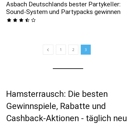
Asbach Deutschlands bester Partykeller:
Sound-System und Partypacks gewinnen
1
2
3
Hamsterrausch: Die besten
Gewinnspiele, Rabatte und
Cashback-Aktionen - täglich neu