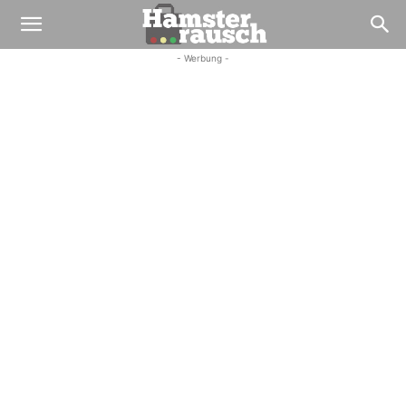
- Werbung -