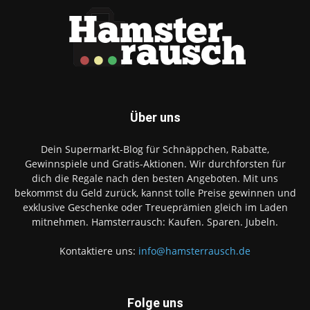
Über uns
Dein Supermarkt-Blog für Schnäppchen, Rabatte,
Gewinnspiele und Gratis-Aktionen. Wir durchforsten für
dich die Regale nach den besten Angeboten. Mit uns
bekommst du Geld zurück, kannst tolle Preise gewinnen und
exklusive Geschenke oder Treueprämien gleich im Laden
mitnehmen. Hamsterrausch: Kaufen. Sparen. Jubeln.
Kontaktiere uns:
info@hamsterrausch.de
Folge uns