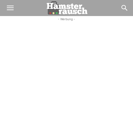
- Werbung -