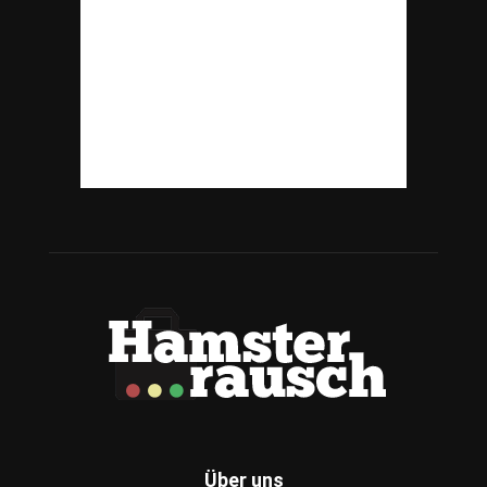
Über uns