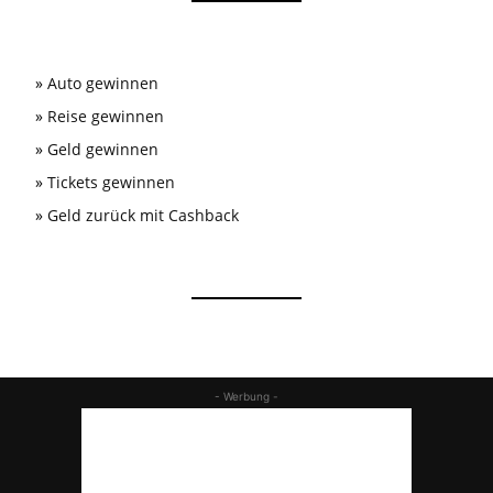
»
Auto gewinnen
»
Reise gewinnen
»
Geld gewinnen
»
Tickets gewinnen
»
Geld zurück mit Cashback
- Werbung -