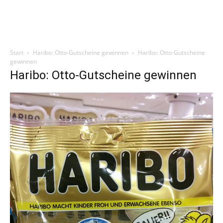
Start
Haribo: Otto-Gutscheine gewinnen
Haribo: Otto-Gutscheine
gewinnen
Haribo: Otto-Gutscheine gewinnen