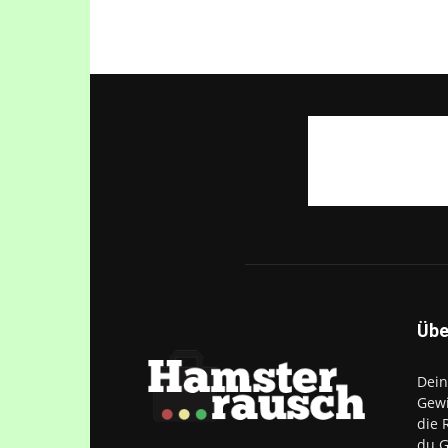
Übe
Dein
Gewi
die 
du G