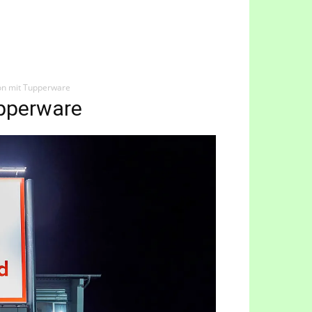
on mit Tupperware
upperware