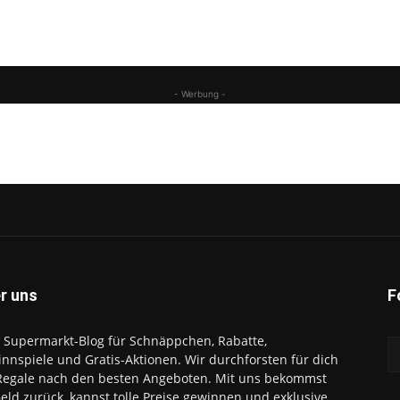
- Werbung -
r uns
F
 Supermarkt-Blog für Schnäppchen, Rabatte,
nnspiele und Gratis-Aktionen. Wir durchforsten für dich
Regale nach den besten Angeboten. Mit uns bekommst
eld zurück, kannst tolle Preise gewinnen und exklusive