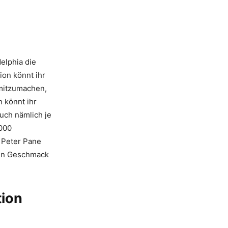
delphia die
ion könnt ihr
 mitzumachen,
n könnt ihr
uch nämlich je
1000
, Peter Pane
eden Geschmack
tion