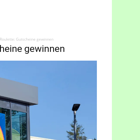
ll Roulette: Gutscheine gewinnen
scheine gewinnen