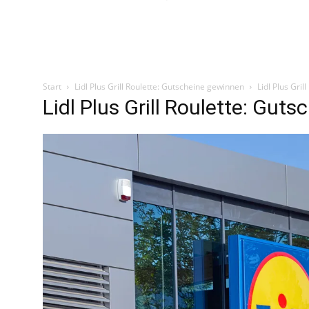
Start
Lidl Plus Grill Roulette: Gutscheine gewinnen
Lidl Plus Gri
Lidl Plus Grill Roulette: Gut