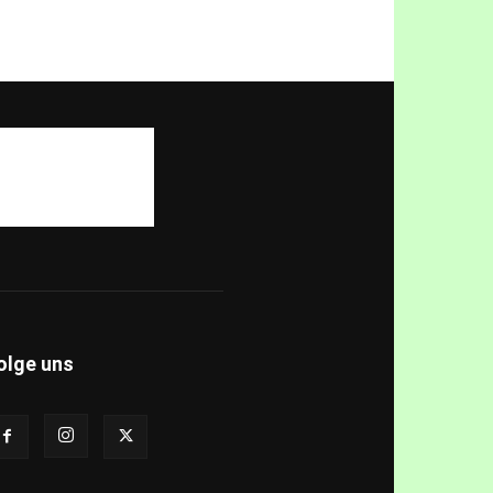
olge uns