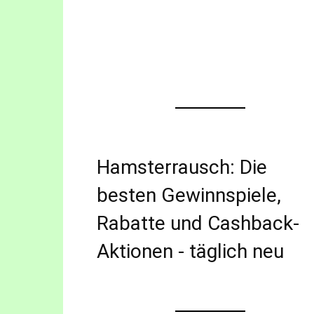
Hamsterrausch: Die
besten Gewinnspiele,
Rabatte und Cashback-
Aktionen - täglich neu