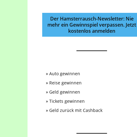
Der Hamsterrausch-Newsletter: Nie
mehr ein Gewinnspiel verpassen. Jetzt
kostenlos anmelden
»
Auto gewinnen
»
Reise gewinnen
»
Geld gewinnen
»
Tickets gewinnen
»
Geld zurück mit Cashback