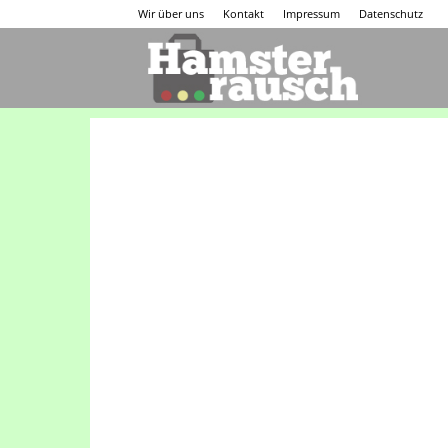
Wir über uns
Kontakt
Impressum
Datenschutz
Hamsterraus