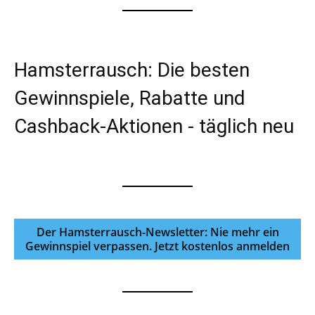
Hamsterrausch: Die besten
Gewinnspiele, Rabatte und
Cashback-Aktionen - täglich neu
Der Hamsterrausch-Newsletter: Nie mehr ein
Gewinnspiel verpassen. Jetzt kostenlos anmelden