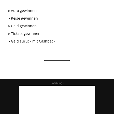
»
Auto gewinnen
»
Reise gewinnen
»
Geld gewinnen
»
Tickets gewinnen
»
Geld zurück mit Cashback
- Werbung -