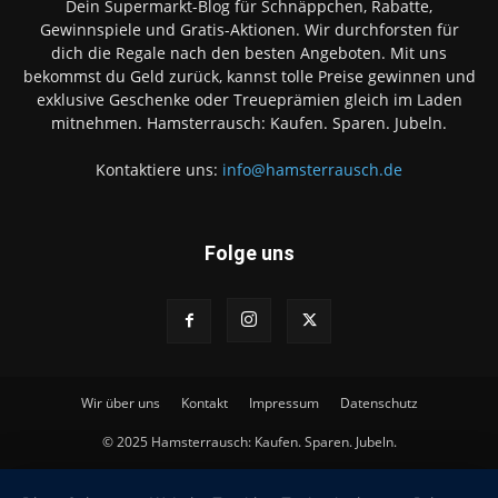
Dein Supermarkt-Blog für Schnäppchen, Rabatte,
Gewinnspiele und Gratis-Aktionen. Wir durchforsten für
dich die Regale nach den besten Angeboten. Mit uns
bekommst du Geld zurück, kannst tolle Preise gewinnen und
exklusive Geschenke oder Treueprämien gleich im Laden
mitnehmen. Hamsterrausch: Kaufen. Sparen. Jubeln.
Kontaktiere uns:
info@hamsterrausch.de
Folge uns
Wir über uns
Kontakt
Impressum
Datenschutz
© 2025 Hamsterrausch: Kaufen. Sparen. Jubeln.