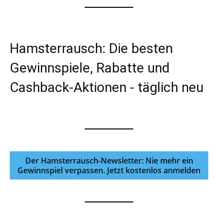
Hamsterrausch: Die besten
Gewinnspiele, Rabatte und
Cashback-Aktionen - täglich neu
Der Hamsterrausch-Newsletter: Nie mehr ein
Gewinnspiel verpassen. Jetzt kostenlos anmelden