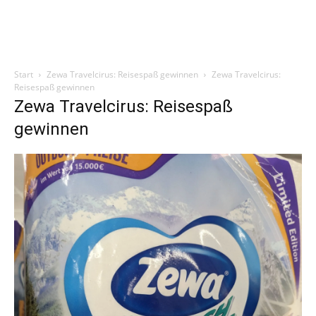
Start
Zewa Travelcirus: Reisespaß gewinnen
Zewa Travelcirus:
Reisespaß gewinnen
Zewa Travelcirus: Reisespaß
gewinnen