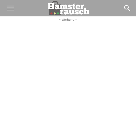
- Werbung -