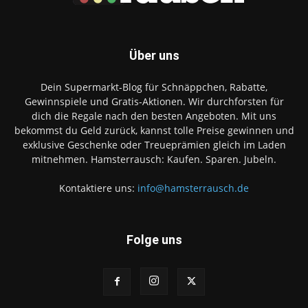
Über uns
Dein Supermarkt-Blog für Schnäppchen, Rabatte,
Gewinnspiele und Gratis-Aktionen. Wir durchforsten für
dich die Regale nach den besten Angeboten. Mit uns
bekommst du Geld zurück, kannst tolle Preise gewinnen und
exklusive Geschenke oder Treueprämien gleich im Laden
mitnehmen. Hamsterrausch: Kaufen. Sparen. Jubeln.
Kontaktiere uns:
info@hamsterrausch.de
Folge uns