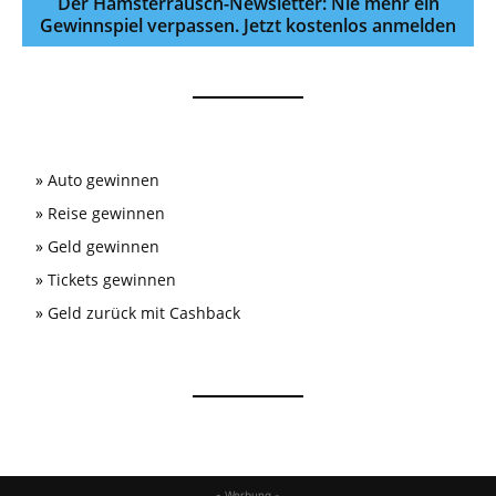
Der Hamsterrausch-Newsletter: Nie mehr ein
Gewinnspiel verpassen. Jetzt kostenlos anmelden
»
Auto gewinnen
»
Reise gewinnen
»
Geld gewinnen
»
Tickets gewinnen
»
Geld zurück mit Cashback
- Werbung -