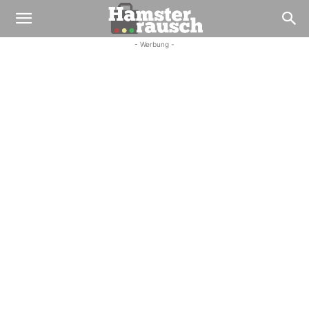
- Werbung -