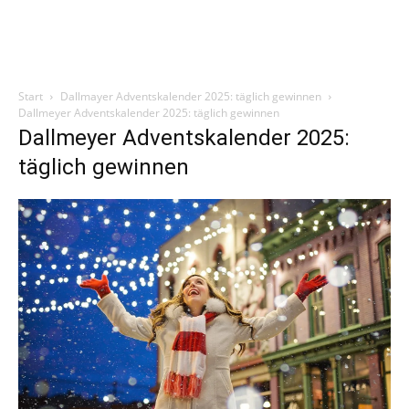
Start
Dallmayer Adventskalender 2025: täglich gewinnen
Dallmeyer Adventskalender 2025: täglich gewinnen
Dallmeyer Adventskalender 2025:
täglich gewinnen