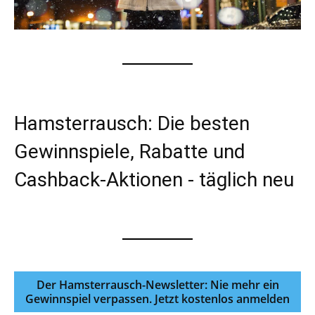
Hamsterrausch: Die besten
Gewinnspiele, Rabatte und
Cashback-Aktionen - täglich neu
Der Hamsterrausch-Newsletter: Nie mehr ein
Gewinnspiel verpassen. Jetzt kostenlos anmelden