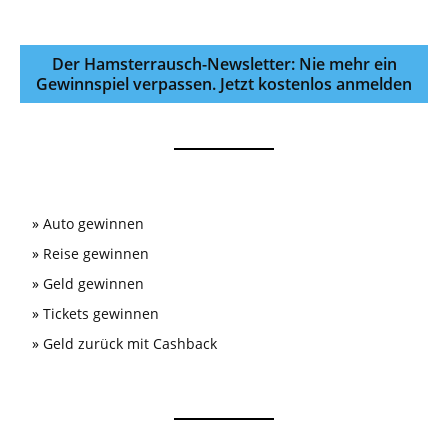
Der Hamsterrausch-Newsletter: Nie mehr ein
Gewinnspiel verpassen. Jetzt kostenlos anmelden
»
Auto gewinnen
»
Reise gewinnen
»
Geld gewinnen
»
Tickets gewinnen
»
Geld zurück mit Cashback