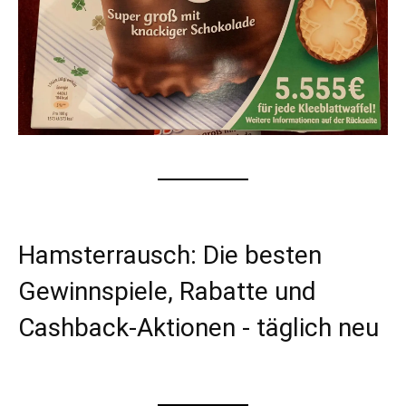
Hamsterrausch: Die besten
Gewinnspiele, Rabatte und
Cashback-Aktionen - täglich neu