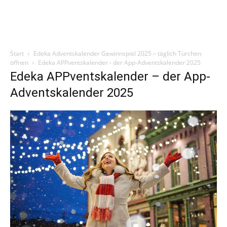
Start
Edeka Adventskalender Gewinnspiel 2025 – täglich Türchen
öffnen
Edeka APPventskalender - der App-Adventskalender 2025
Edeka APPventskalender – der App-
Adventskalender 2025