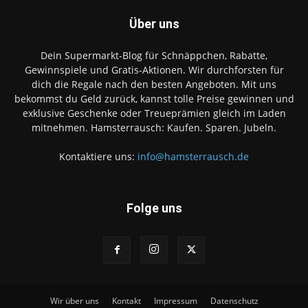
Über uns
Dein Supermarkt-Blog für Schnäppchen, Rabatte,
Gewinnspiele und Gratis-Aktionen. Wir durchforsten für
dich die Regale nach den besten Angeboten. Mit uns
bekommst du Geld zurück, kannst tolle Preise gewinnen und
exklusive Geschenke oder Treueprämien gleich im Laden
mitnehmen. Hamsterrausch: Kaufen. Sparen. Jubeln.
Kontaktiere uns:
info@hamsterrausch.de
Folge uns
Wir über uns
Kontakt
Impressum
Datenschutz