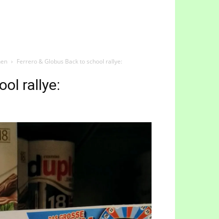
nen
Ferrero & Globus Back to school rallye:
ol rallye: