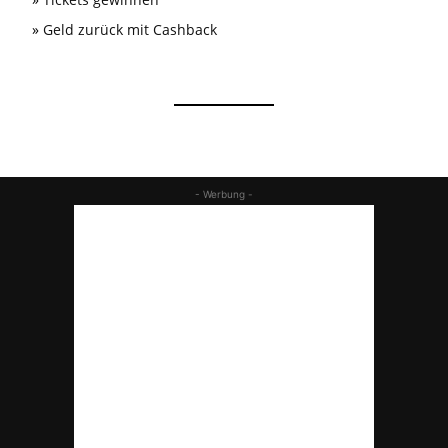
»
Geld zurück mit Cashback
- Werbung -