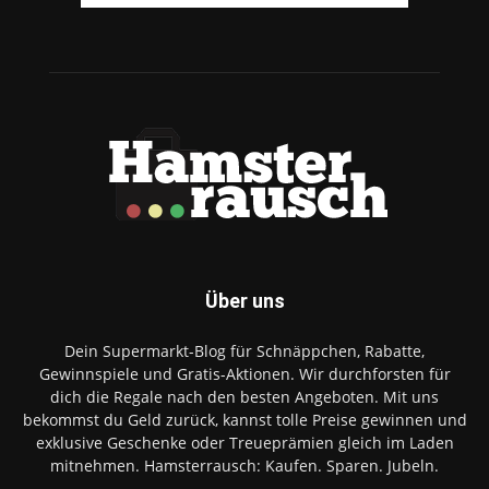
Über uns
Dein Supermarkt-Blog für Schnäppchen, Rabatte,
Gewinnspiele und Gratis-Aktionen. Wir durchforsten für
dich die Regale nach den besten Angeboten. Mit uns
bekommst du Geld zurück, kannst tolle Preise gewinnen und
exklusive Geschenke oder Treueprämien gleich im Laden
mitnehmen. Hamsterrausch: Kaufen. Sparen. Jubeln.