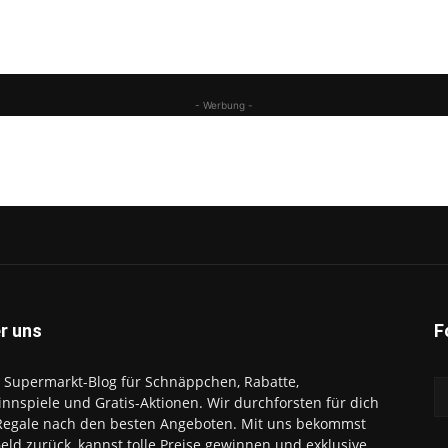
- Werbung -
r uns
F
 Supermarkt-Blog für Schnäppchen, Rabatte,
nnspiele und Gratis-Aktionen. Wir durchforsten für dich
Regale nach den besten Angeboten. Mit uns bekommst
eld zurück, kannst tolle Preise gewinnen und exklusive