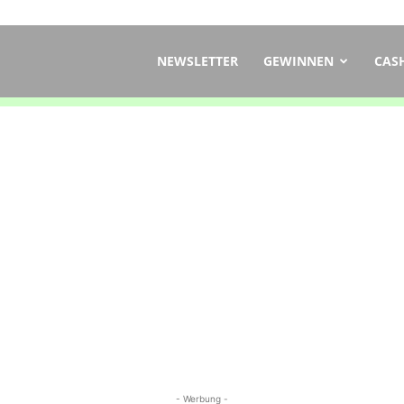
ch
NEWSLETTER
GEWINNEN
CAS
- Werbung -