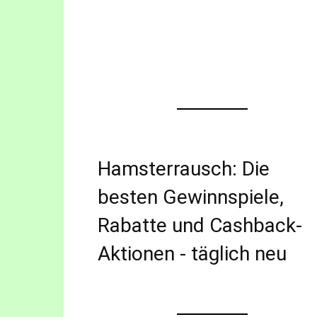
Hamsterrausch: Die
besten Gewinnspiele,
Rabatte und Cashback-
Aktionen - täglich neu