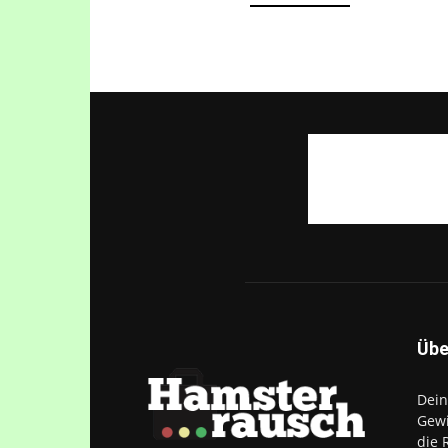
Übe
Dein
Gewi
die 