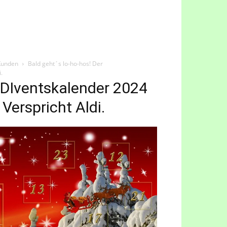
 Kunden
Bald geht´s lo-ho-hos! Der
.
ALDIventskalender 2024
 Verspricht Aldi.