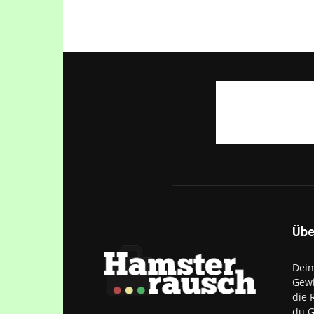
Übe
Dein
Gewi
die 
du G