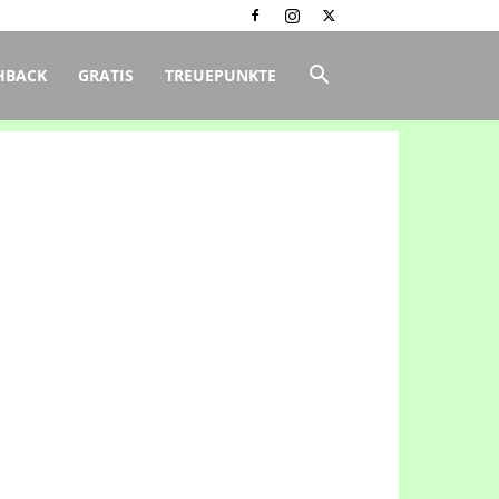
HBACK
GRATIS
TREUEPUNKTE