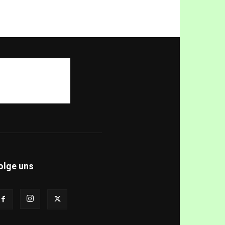
olge uns