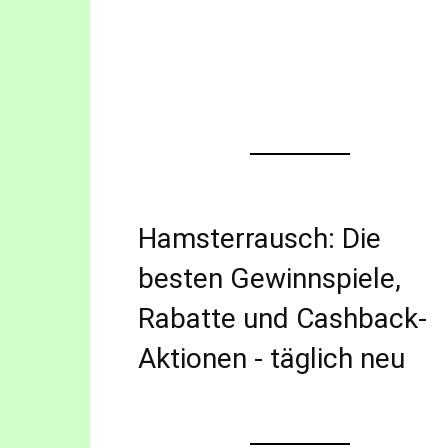
Hamsterrausch: Die
besten Gewinnspiele,
Rabatte und Cashback-
Aktionen - täglich neu