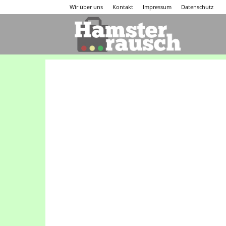
Wir über uns
Kontakt
Impressum
Datenschutz
Hamsterraus