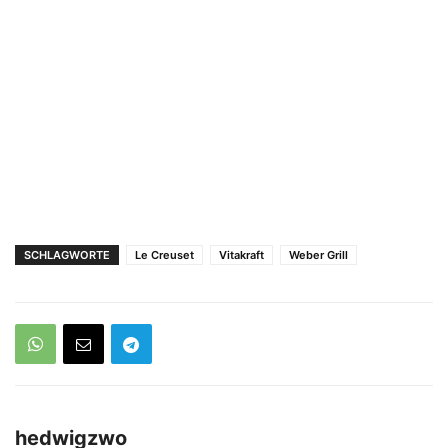
SCHLAGWORTE
Le Creuset
Vitakraft
Weber Grill
hedwigzwo