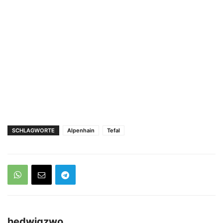
SCHLAGWORTE
Alpenhain
Tefal
hedwigzwo